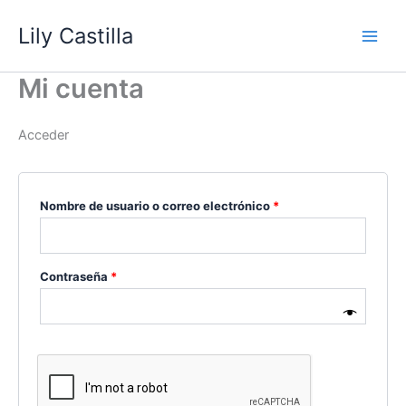
Ir
Obligatorio
Obligatorio
Obligatorio
Obligatorio
Lily Castilla
al
contenido
Mi cuenta
Acceder
Nombre de usuario o correo electrónico
*
Contraseña
*