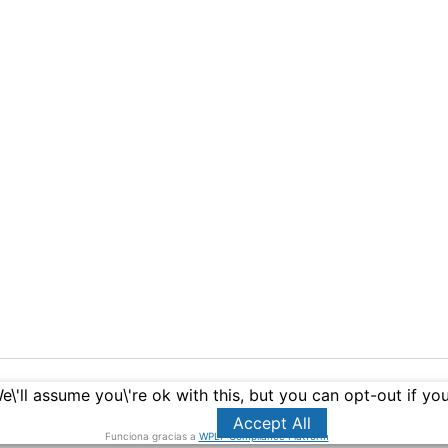
\'ll assume you\'re ok with this, but you can opt-out if yo
chos © 2026 Lily Castilla | Funciona gracias a
Tema Astra 
Accept All
Funciona gracias a
WPLP Compliance Platform